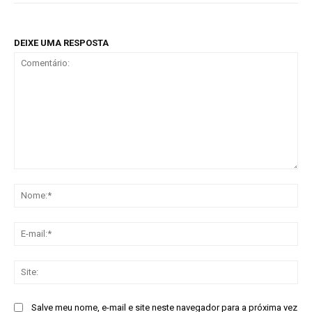
DEIXE UMA RESPOSTA
Comentário:
No
E-
mai
Sit
Salve meu nome, e-mail e site neste navegador para a próxima vez