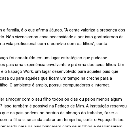
a família, é o que afirma Jáureo. “A gente valoriza a presença dos
ando. Nós vivenciamos essa necessidade e por isso gostaríamos de
r a vida profissional com o convívio com os filhos”, conta.
spaço foi construído em um lugar estratégico que pudesse
os pais uma experiência envolvente e próxima dos seus filhos. Um
 é o Espaço Work, um lugar desenvolvido para aqueles pais que
casa ou para aqueles que ficam um tempo na creche para a
ilho. O ambiente é amplo, possui computadores e internet.
er almoçar com o seu filho todos os dias ou pelos menos algum
? Isso também é possível na Pedaço de Mim. A instituição reservou
que os pais podem, no horário de almoço do trabalho, fazer a
 com o filho e, se ainda sobrar um tempinho, curtir o Espaço Relax,
reparado para os pais brincarem com seus filhos e descansarem