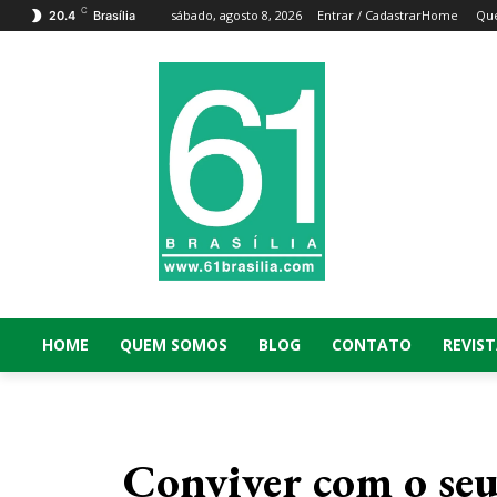
C
sábado, agosto 8, 2026
Entrar / Cadastrar
Home
Qu
20.4
Brasília
HOME
QUEM SOMOS
BLOG
CONTATO
REVIST
Conviver com o seu 