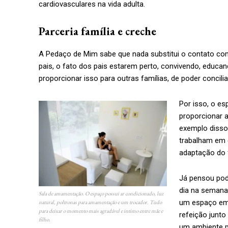
cardiovasculares na vida adulta.
Parceria família e creche
A Pedaço de Mim sabe que nada substitui o contato com 
pais, o fato dos pais estarem perto, convivendo, educ
proporcionar isso para outras famílias, de poder concilia
Por isso, o e
proporcionar a
exemplo disso
trabalham em 
adaptação do f
Já pensou pod
dia na semana
Sala de amamentação. O espaço possui ar condicionado, luz
um espaço em 
natural, poltronas para amamentação e um trocador. Tudo
para deixar o momento mais agradável e intimo entre mãe e
refeição junto
filho.
um ambiente p