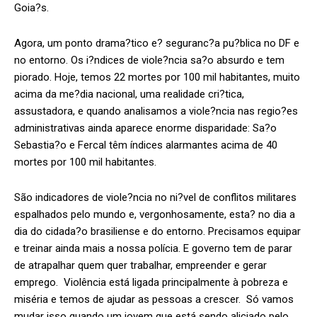
Goia?s.
Agora, um ponto drama?tico e? seguranc?a pu?blica no DF e
no entorno. Os i?ndices de viole?ncia sa?o absurdo e tem
piorado. Hoje, temos 22 mortes por 100 mil habitantes, muito
acima da me?dia nacional, uma realidade cri?tica,
assustadora, e quando analisamos a viole?ncia nas regio?es
administrativas ainda aparece enorme disparidade: Sa?o
Sebastia?o e Fercal têm índices alarmantes acima de 40
mortes por 100 mil habitantes.
São indicadores de viole?ncia no ni?vel de conflitos militares
espalhados pelo mundo e, vergonhosamente, esta? no dia a
dia do cidada?o brasiliense e do entorno. Precisamos equipar
e treinar ainda mais a nossa polícia. E governo tem de parar
de atrapalhar quem quer trabalhar, empreender e gerar
emprego. Violência está ligada principalmente à pobreza e
miséria e temos de ajudar as pessoas a crescer. Só vamos
mudar isso quando um jovem que está sendo aliciado pelo