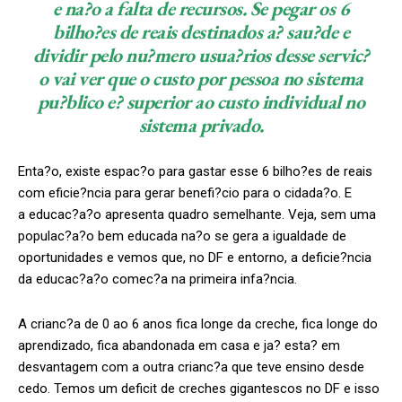
e na?o a falta de recursos. Se pegar os 6
bilho?es de reais destinados a? sau?de e
dividir pelo nu?mero usua?rios desse servic?
o vai ver que o custo por pessoa no sistema
pu?blico e? superior ao custo individual no
sistema privado.
Enta?o, existe espac?o para gastar esse 6 bilho?es de reais
com eficie?ncia para gerar benefi?cio para o cidada?o. E
a educac?a?o apresenta quadro semelhante. Veja, sem uma
populac?a?o bem educada na?o se gera a igualdade de
oportunidades e vemos que, no DF e entorno, a deficie?ncia
da educac?a?o comec?a na primeira infa?ncia.
A crianc?a de 0 ao 6 anos fica longe da creche, fica longe do
aprendizado, fica abandonada em casa e ja? esta? em
desvantagem com a outra crianc?a que teve ensino desde
cedo. Temos um deficit de creches gigantescos no DF e isso