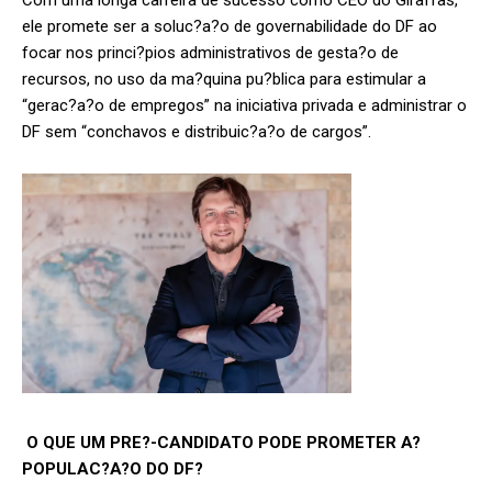
Com uma longa carreira de sucesso como CEO do Giraffas,
ele promete ser a soluc?a?o de governabilidade do DF ao
focar nos princi?pios administrativos de gesta?o de
recursos, no uso da ma?quina pu?blica para estimular a
“gerac?a?o de empregos” na iniciativa privada e administrar o
DF sem “conchavos e distribuic?a?o de cargos”.
O QUE UM PRE?-CANDIDATO PODE PROMETER A?
POPULAC?A?O DO DF?