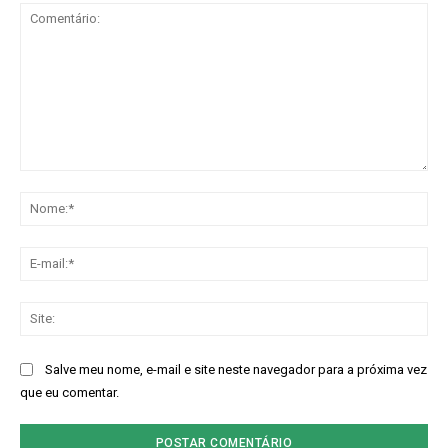
Comentário:
No
E-
mai
Sit
Salve meu nome, e-mail e site neste navegador para a próxima vez
que eu comentar.