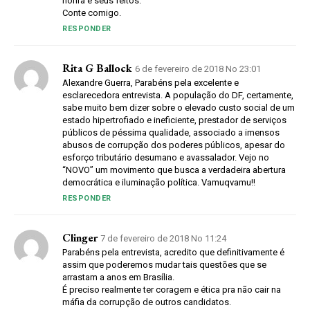
honra e seus feitos.
Conte comigo.
RESPONDER
Rita G Ballock
6 de fevereiro de 2018 No 23:01
Alexandre Guerra, Parabéns pela excelente e
esclarecedora entrevista. A população do DF, certamente,
sabe muito bem dizer sobre o elevado custo social de um
estado hipertrofiado e ineficiente, prestador de serviços
públicos de péssima qualidade, associado a imensos
abusos de corrupção dos poderes públicos, apesar do
esforço tributário desumano e avassalador. Vejo no
“NOVO” um movimento que busca a verdadeira abertura
democrática e iluminação política. Vamuqvamu!!
RESPONDER
Clinger
7 de fevereiro de 2018 No 11:24
Parabéns pela entrevista, acredito que definitivamente é
assim que poderemos mudar tais questões que se
arrastam a anos em Brasília.
É preciso realmente ter coragem e ética pra não cair na
máfia da corrupção de outros candidatos.