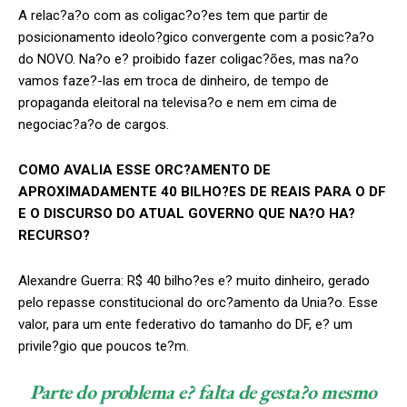
A relac?a?o com as coligac?o?es tem que partir de
posicionamento ideolo?gico convergente com a posic?a?o
do NOVO. Na?o e? proibido fazer coligac?ões, mas na?o
vamos faze?-las em troca de dinheiro, de tempo de
propaganda eleitoral na televisa?o e nem em cima de
negociac?a?o de cargos.
COMO AVALIA ESSE ORC?AMENTO DE
APROXIMADAMENTE 40 BILHO?ES DE REAIS PARA O DF
E O DISCURSO DO ATUAL GOVERNO QUE NA?O HA?
RECURSO?
Alexandre Guerra: R$ 40 bilho?es e? muito dinheiro, gerado
pelo repasse constitucional do orc?amento da Unia?o. Esse
valor, para um ente federativo do tamanho do DF, e? um
privile?gio que poucos te?m.
Parte do problema e? falta de gesta?o mesmo