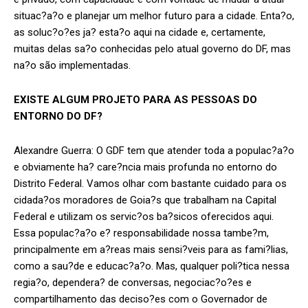
situac?a?o e planejar um melhor futuro para a cidade. Enta?o,
as soluc?o?es ja? esta?o aqui na cidade e, certamente,
muitas delas sa?o conhecidas pelo atual governo do DF, mas
na?o são implementadas.
EXISTE ALGUM PROJETO PARA AS PESSOAS DO
ENTORNO DO DF?
Alexandre Guerra: O GDF tem que atender toda a populac?a?o
e obviamente ha? care?ncia mais profunda no entorno do
Distrito Federal. Vamos olhar com bastante cuidado para os
cidada?os moradores de Goia?s que trabalham na Capital
Federal e utilizam os servic?os ba?sicos oferecidos aqui.
Essa populac?a?o e? responsabilidade nossa tambe?m,
principalmente em a?reas mais sensi?veis para as fami?lias,
como a sau?de e educac?a?o. Mas, qualquer poli?tica nessa
regia?o, dependera? de conversas, negociac?o?es e
compartilhamento das deciso?es com o Governador de