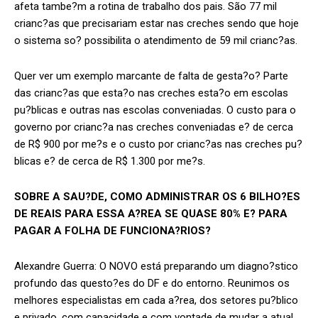
afeta tambe?m a rotina de trabalho dos pais. São 77 mil
crianc?as que precisariam estar nas creches sendo que hoje
o sistema so? possibilita o atendimento de 59 mil crianc?as.
Quer ver um exemplo marcante de falta de gesta?o? Parte
das crianc?as que esta?o nas creches esta?o em escolas
pu?blicas e outras nas escolas conveniadas. O custo para o
governo por crianc?a nas creches conveniadas e? de cerca
de R$ 900 por me?s e o custo por crianc?as nas creches pu?
blicas e? de cerca de R$ 1.300 por me?s.
SOBRE A SAU?DE, COMO ADMINISTRAR OS 6 BILHO?ES
DE REAIS PARA ESSA A?REA SE QUASE 80% E? PARA
PAGAR A FOLHA DE FUNCIONA?RIOS?
Alexandre Guerra: O NOVO está preparando um diagno?stico
profundo das questo?es do DF e do entorno. Reunimos os
melhores especialistas em cada a?rea, dos setores pu?blico
e privado, com capacidade e com vontade de mudar a atual