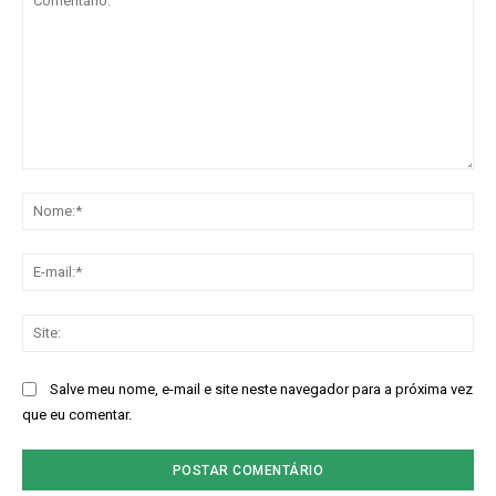
Comentário:
No
E-
mai
Sit
Salve meu nome, e-mail e site neste navegador para a próxima vez
que eu comentar.