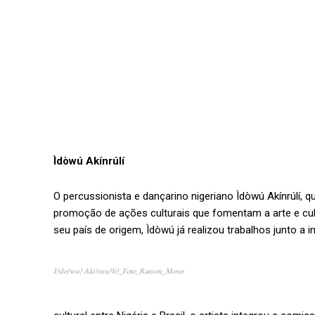
Ìdòwú Akínrúlí
O percussionista e dançarino nigeriano Ìdòwú Akínrúlí, q
promoção de ações culturais que fomentam a arte e cu
seu país de origem, Ìdòwú já realizou trabalhos junto a 
I?do?wu? Aki?nru?li?_Foto_Ramon_Moser