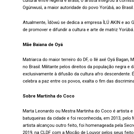
cultural entre Nigéria e Brasil, o artista integrou a com
Ogúnwusì, a maior autoridade do povo Yorùbá, ao Brasil.
Atualmente, Ìdòwú se dedica a empresa ÌLÚ AKIN e ao G
de promover e difundir a cultura e arte de matriz Yorùbá.
Mãe Baiana de Oyá
Matriarca do maior terreiro do DF, o Ilê axé Oyá Bagan, 
no Brasil. Militante pelos direitos da população negra e
exclusivamente à difusão da cultura afro descendente. 
celebra a paz entre os povos, exalta o fim das discrimin
Sobre Martinha do Coco
Marta Leonardo ou Mestra Martinha do Coco é artista e
batuqueiras da cidade e foi reconhecida, em 2013, pelo 
artista alcançou outro feito, foi homenageada pela Secr
2019, na CLDF com a Moção de Louvor pelos seus feitos