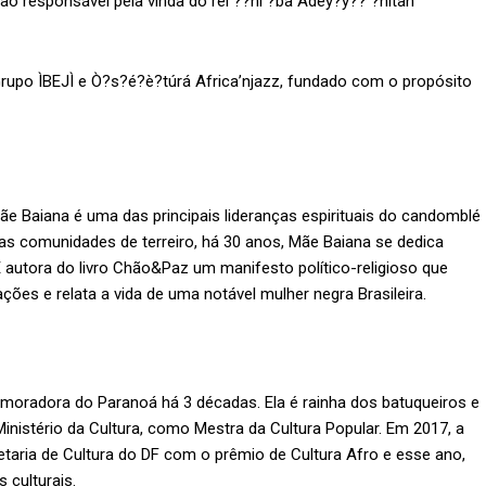
issão responsável pela vinda do rei ??ni ?ba Adéy?y?? ?nitàn
rupo ÌBEJÌ e Ò?s?é?è?túrá Africa’njazz, fundado com o propósito
Mãe Baiana é uma das principais lideranças espirituais do candomblé
 das comunidades de terreiro, há 30 anos, Mãe Baiana se dedica
É autora do livro Chão&Paz um manifesto político-religioso que
ações e relata a vida de uma notável mulher negra Brasileira.
 moradora do Paranoá há 3 décadas. Ela é rainha dos batuqueiros e
Ministério da Cultura, como Mestra da Cultura Popular. Em 2017, a
etaria de Cultura do DF com o prêmio de Cultura Afro e esse ano,
 culturais.