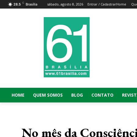
C
sábado, agosto 8, 2026
Entrar / Cadastrar
Home
Qu
28.5
Brasília
HOME
QUEM SOMOS
BLOG
CONTATO
REVIST
No mês da Consciênci