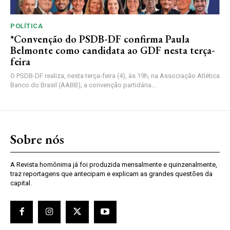
POLÍTICA
*Convenção do PSDB-DF confirma Paula
Belmonte como candidata ao GDF nesta terça-
feira
O PSDB-DF realiza, nesta terça-feira (4), às 19h, na Associação Atlética
Banco do Brasil (AABB), a convenção partidária...
Sobre nós
A Revista homônima já foi produzida mensalmente e quinzenalmente,
traz reportagens que antecipam e explicam as grandes questões da
capital.