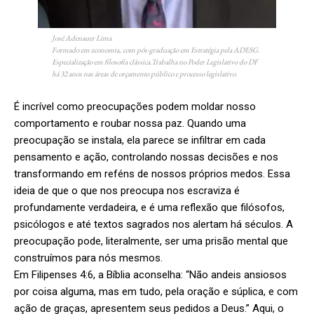
José Adenauer Lima
Formado em economia, com pós-graduação em Estratégia pela ADESG.
Especialização em filosofia clássica.Trabalha no Poder Legislativo do DF
há 32 anos nas áreas de orçamento público e processo legislativo.
É incrível como preocupações podem moldar nosso
comportamento e roubar nossa paz. Quando uma
preocupação se instala, ela parece se infiltrar em cada
pensamento e ação, controlando nossas decisões e nos
transformando em reféns de nossos próprios medos. Essa
ideia de que o que nos preocupa nos escraviza é
profundamente verdadeira, e é uma reflexão que filósofos,
psicólogos e até textos sagrados nos alertam há séculos. A
preocupação pode, literalmente, ser uma prisão mental que
construímos para nós mesmos.
Em Filipenses 4:6, a Bíblia aconselha: “Não andeis ansiosos
por coisa alguma, mas em tudo, pela oração e súplica, e com
ação de graças, apresentem seus pedidos a Deus.” Aqui, o