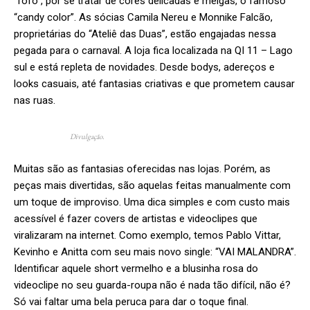
“fofo”, por se tratar de cores delicadas e meigas, o famoso
“candy color”. As sócias Camila Nereu e Monnike Falcão,
proprietárias do “Ateliê das Duas”, estão engajadas nessa
pegada para o carnaval. A loja fica localizada na QI 11 – Lago
sul e está repleta de novidades. Desde bodys, adereços e
looks casuais, até fantasias criativas e que prometem causar
nas ruas.
Divulgação.
Muitas são as fantasias oferecidas nas lojas. Porém, as
peças mais divertidas, são aquelas feitas manualmente com
um toque de improviso. Uma dica simples e com custo mais
acessível é fazer covers de artistas e videoclipes que
viralizaram na internet. Como exemplo, temos Pablo Vittar,
Kevinho e Anitta com seu mais novo single: “VAI MALANDRA”.
Identificar aquele short vermelho e a blusinha rosa do
videoclipe no seu guarda-roupa não é nada tão difícil, não é?
Só vai faltar uma bela peruca para dar o toque final.