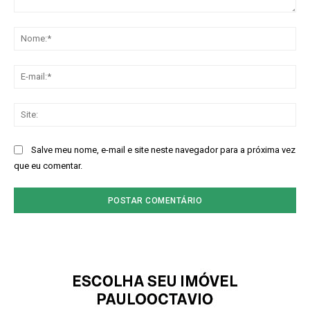
Comentário:
No
E-
mai
Sit
Salve meu nome, e-mail e site neste navegador para a próxima vez
que eu comentar.