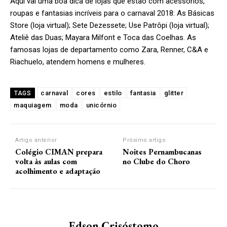
Aqui vai uma boa dica de lojas que estão com acessórios,
roupas e fantasias incríveis para o carnaval 2018: As Básicas
Store (loja virtual); Sete Dezessete; Use Patrôpi (loja virtual);
Ateliê das Duas; Mayara Milfont e Toca das Coelhas. As
famosas lojas de departamento como Zara, Renner, C&A e
Riachuelo, atendem homens e mulheres.
carnaval
cores
estilo
fantasia
glitter
TAGS
maquiagem
moda
unicórnio
Artigo anterior
Próximo artigo
Colégio CIMAN prepara
Noites Pernambucanas
volta às aulas com
no Clube do Choro
acolhimento e adaptação
Edson Crisóstomo