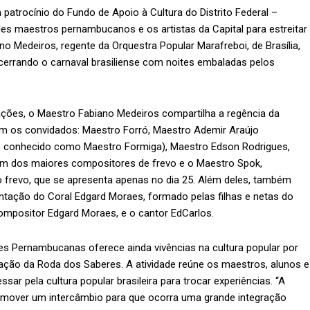
patrocínio do Fundo de Apoio à Cultura do Distrito Federal –
es maestros pernambucanos e os artistas da Capital para estreitar
ano Medeiros, regente da Orquestra Popular Marafreboi, de Brasília,
errando o carnaval brasiliense com noites embaladas pelos
ções, o Maestro Fabiano Medeiros compartilha a regência da
m os convidados: Maestro Forró, Maestro Ademir Araújo
 conhecido como Maestro Formiga), Maestro Edson Rodrigues,
m dos maiores compositores de frevo e o Maestro Spok,
 frevo, que se apresenta apenas no dia 25. Além deles, também
ntação do Coral Edgard Moraes, formado pelas filhas e netas do
mpositor Edgard Moraes, e o cantor EdCarlos.
tes Pernambucanas oferece ainda vivências na cultura popular por
zação da Roda dos Saberes. A atividade reúne os maestros, alunos e
ssar pela cultura popular brasileira para trocar experiências. “A
omover um intercâmbio para que ocorra uma grande integração