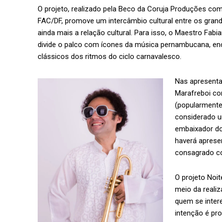
O projeto, realizado pela Beco da Coruja Produções com 
FAC/DF, promove um intercâmbio cultural entre os grand
ainda mais a relação cultural. Para isso, o Maestro Fabi
divide o palco com ícones da música pernambucana, enc
clássicos dos ritmos do ciclo carnavalesco.
Nas apresenta
Marafreboi co
(popularmente
considerado u
embaixador do
haverá aprese
consagrado co
O projeto Noi
meio da reali
quem se intere
intenção é pr