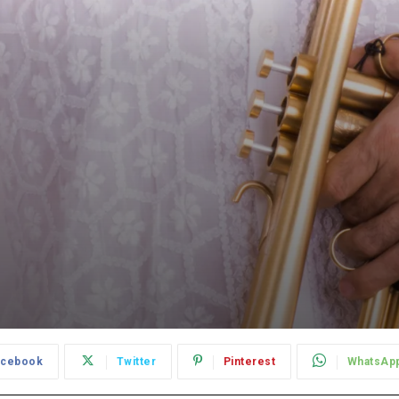
acebook
Twitter
Pinterest
WhatsAp