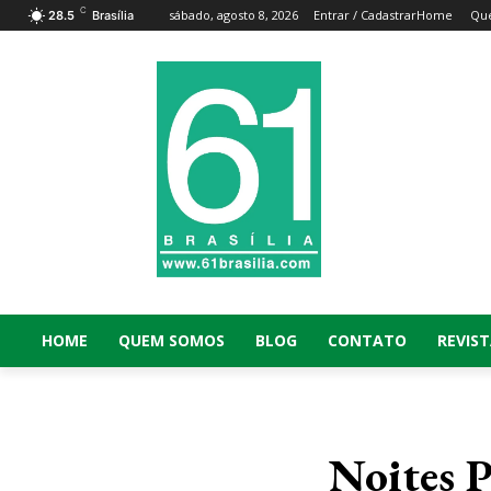
C
sábado, agosto 8, 2026
Entrar / Cadastrar
Home
Qu
28.5
Brasília
HOME
QUEM SOMOS
BLOG
CONTATO
REVIST
Noites 