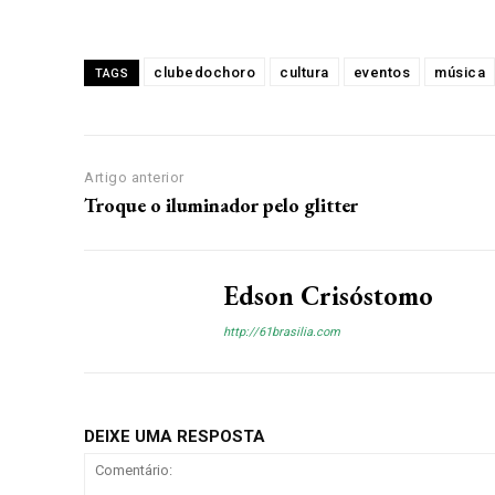
clubedochoro
cultura
eventos
música
TAGS
Artigo anterior
Troque o iluminador pelo glitter
Edson Crisóstomo
http://61brasilia.com
DEIXE UMA RESPOSTA