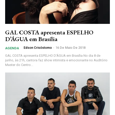
GAL COSTA apresenta ESPELHO
D’ÁGUA em Brasília
Edson Crisóstomo
-
16 De Maio De 2018
AGENDA
GAL COSTA apresenta ESPELHO D'ÁGUA em Brasília No dia 8 de
junho, às 21h, cantora faz show intimista e emocionante no Auditório
Master do Centro...