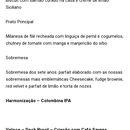
Biscuit com salmão curado na casa e creme de limão
Siciliano
Prato Principal
Milanesa de filé recheada com linguiça de pernil e cogumelos,
chutney de tomate com manga e manjericão do sítio
Sobremesa
Sobremesa dos sete anos: parfait elaborado com as nossas
sobremesas mais emblemáticas Cheesecake, fudge brownie,
red velvet e parfait de limão e torta de nozes
Harmonização – Colombina IPA
Veloce – Deck Brasil – Criação com Café Savana