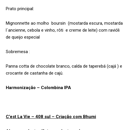
Prato principal:
Mignonnette ao molho boursin (mostarda escura, mostarda
l´ancienne, cebola e vinho, rôti e creme de leite) com ravióli
de queijo especial
Sobremesa :
Panna cotta de chocolate branco, calda de taperebá (cajá ) e
crocante de castanha de cajú.
Harmonização – Colombina IPA
C’est La Vie – 408 sul – Criação com Bhumi