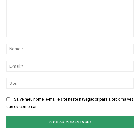
Comentário:
No
E-
mai
Sit
Salve meu nome, e-mail e site neste navegador para a próxima vez
que eu comentar.