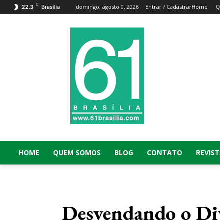
C
domingo, agosto 9, 2026
Entrar / Cadastrar
Home
Q
22.3
Brasília
HOME
QUEM SOMOS
BLOG
CONTATO
REVIST
Desvendando o Div