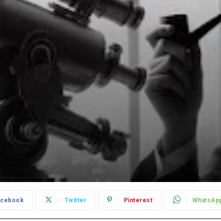
acebook
Twitter
Pinterest
WhatsAp