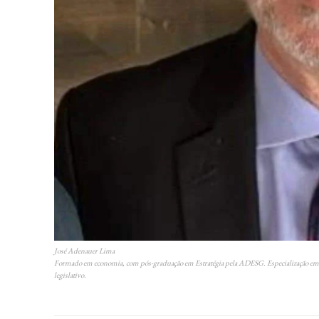
José Adenauer Lima
Formado em economia, com pós-graduação em Estratégia pela ADESG. Especialização em fil
legislativo.