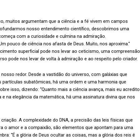
ico, muitos argumentam que a ciência e a fé vivem em campos
profundarmos nosso entendimento científico, descobrimos uma
começa com a curiosidade e culmina na admiração.
“Um pouco de ciência nos afasta de Deus. Muito, nos aproxima.”
ecimento superficial pode nos levar ao ceticismo, uma compreensão
so pode nos levar de volta à admiração e ao respeito pelo criador.
 nosso redor. Desde a vastidão do universo, com galáxias que
s partículas subatômicas, há uma ordem e uma harmonia que
 sobre isso, dizendo: “Quanto mais a ciência avança, mais eu acredito
ica e na elegância da matemática, há uma assinatura divina que nos
riação. A complexidade do DNA, a precisão das leis físicas que
ara o amor e a compaixão, são elementos que apontam para uma
embra: “É a glória de Deus ocultar as coisas, mas a glória dos reis é