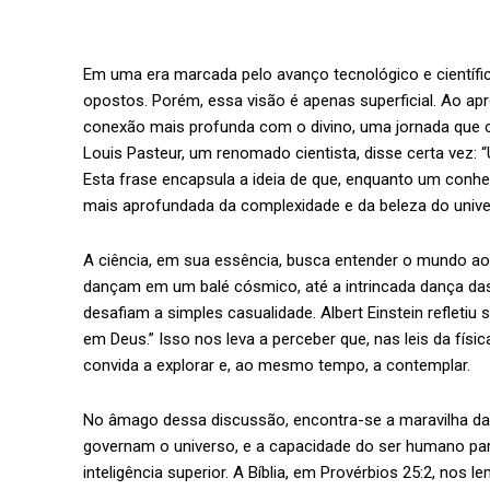
Em uma era marcada pelo avanço tecnológico e científ
opostos. Porém, essa visão é apenas superficial. Ao a
conexão mais profunda com o divino, uma jornada que 
Louis Pasteur, um renomado cientista, disse certa vez: 
Esta frase encapsula a ideia de que, enquanto um conh
mais aprofundada da complexidade e da beleza do univer
A ciência, em sua essência, busca entender o mundo ao
dançam em um balé cósmico, até a intrincada dança da
desafiam a simples casualidade. Albert Einstein refletiu
em Deus.” Isso nos leva a perceber que, nas leis da fís
convida a explorar e, ao mesmo tempo, a contemplar.
No âmago dessa discussão, encontra-se a maravilha da c
governam o universo, e a capacidade do ser humano p
inteligência superior. A Bíblia, em Provérbios 25:2, nos l