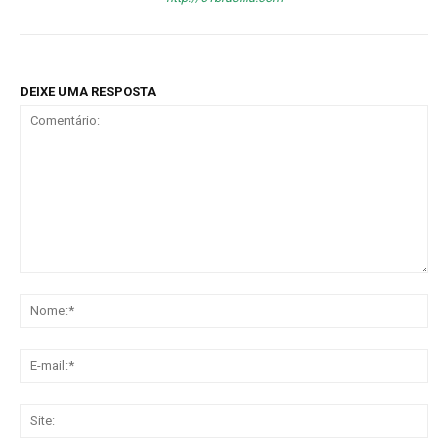
DEIXE UMA RESPOSTA
Comentário:
No
E-
mai
Sit